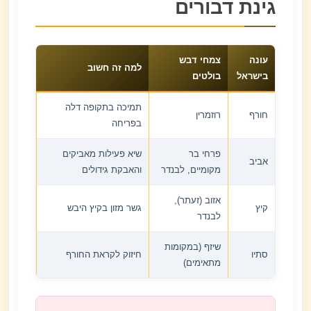
גינת דבורים
עונה
צמחי דבש
למה זה חשוב
בישראל
בולטים
תמיכה בתקופה דלה
חורף
רוזמרין
בפריחה
פרחי בר
שיא פעילות מאביקים
אביב
מקומיים, לבנדר
והאבקת גידולים
אזוב (זעתר),
קיץ
גשר מזון בקיץ היבש
לבנדר
שיזף (במקומות
סתיו
חיזוק לקראת החורף
מתאימים)